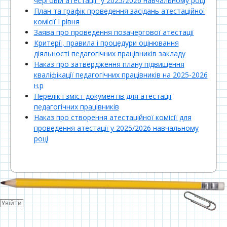
черговій атестації у 2025/2026 навчальному році
План та графік проведення засідань атестаційної
комісії І рівня
Заява про проведення позачергової атестації
Критерії, правила і процедури оцінювання
діяльності педагогічних працівників закладу
Наказ про затвердження плану підвищення
кваліфікації педагогічних працівників на 2025-2026
н.р
Перелік і зміст документів для атестації
педагогічних працівників
Наказ про створення атестаційної комісії для
проведення атестації у 2025/2026 навчальному
році
Зміст
Увійти
колонтитулу