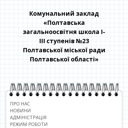
Перейти
до
Комунальний заклад
контенту
«Полтавська
загальноосвітня школа І-
ІІІ ступенів №23
Полтавської міської ради
Полтавської області»
Головний
сайдбар
ПРО НАС
НОВИНИ
АДМІНІСТРАЦІЯ
РЕЖИМ РОБОТИ