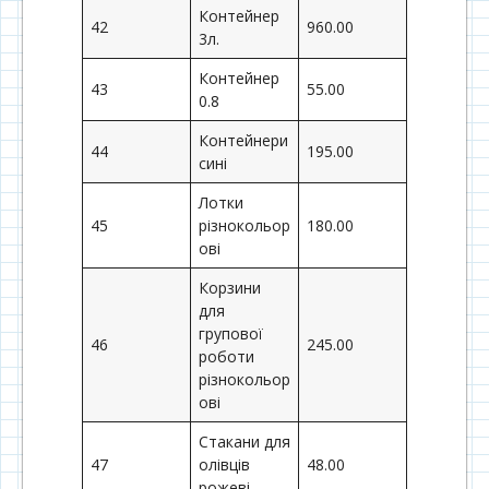
Контейнер
42
960.00
3л.
Контейнер
43
55.00
0.8
Контейнери
44
195.00
сині
Лотки
45
різнокольор
180.00
ові
Корзини
для
групової
46
245.00
роботи
різнокольор
ові
Стакани для
47
олівців
48.00
рожеві