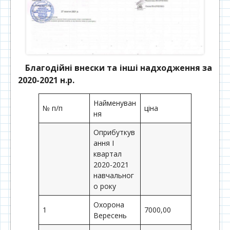
Благодійні внески та інші надходження за
2020-2021 н.р.
Найменуван
№ п/п
ціна
ня
Оприбуткув
ання І
квартал
2020-2021
навчальног
о року
Охорона
1
7000,00
Вересень