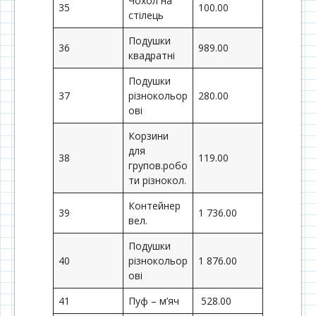
Чохол на
35
100.00
стілець
Подушки
36
989.00
квадратні
Подушки
37
різнокольор
280.00
ові
Корзини
для
38
119.00
групов.робо
ти різнокол.
Контейнер
39
1 736.00
вел.
Подушки
40
різнокольор
1 876.00
ові
41
Пуф – м’яч
528.00