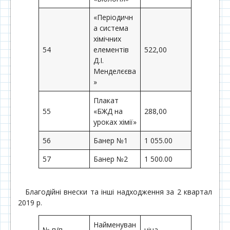
«Періодичн
а система
хімічних
54
елементів
522,00
Д.І.
Менделєєва
»
Плакат
55
«БЖД на
288,00
уроках хімії»
56
Банер №1
1 055.00
57
Банер №2
1 500.00
Благодійні внески та інші надходження за 2 квартал
2019 р.
Найменуван
№ п/п
ціна