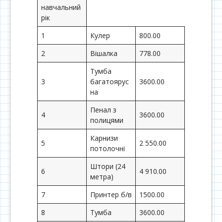
навчальний
рік
1
Кулер
800.00
2
Вішалка
778.00
Тумба
3
багатоярус
3600.00
на
Пенал з
4
3600.00
полицями
Карнизи
5
2 550.00
потолочні
Штори (24
6
4 910.00
метра)
7
Принтер б/в
1500.00
8
Тумба
3600.00