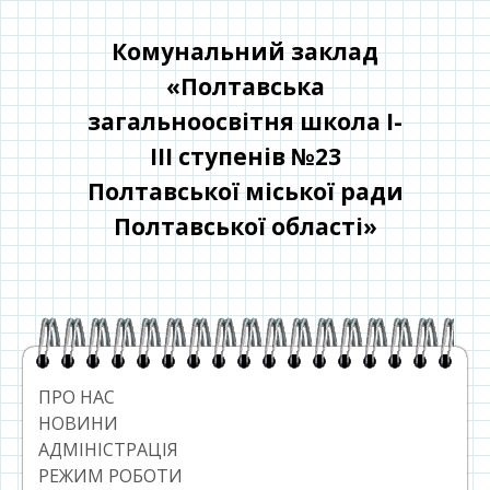
Перейти
до
Комунальний заклад
контенту
«Полтавська
загальноосвітня школа І-
ІІІ ступенів №23
Полтавської міської ради
Полтавської області»
Головний
сайдбар
ПРО НАС
НОВИНИ
АДМІНІСТРАЦІЯ
РЕЖИМ РОБОТИ