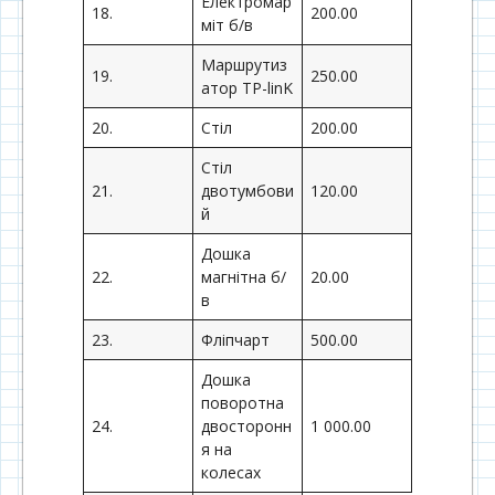
Електромар
18.
200.00
міт б/в
Маршрутиз
19.
250.00
атор ТР-linK
20.
Стіл
200.00
Стіл
21.
двотумбови
120.00
й
Дошка
22.
магнітна б/
20.00
в
23.
Фліпчарт
500.00
Дошка
поворотна
24.
двосторонн
1 000.00
я на
колесах