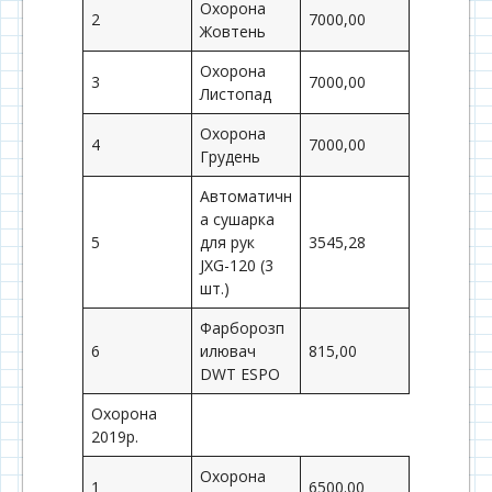
Охорона
2
7000,00
Жовтень
Охорона
3
7000,00
Листопад
Охорона
4
7000,00
Грудень
Автоматичн
а сушарка
5
для рук
3545,28
JXG-120 (3
шт.)
Фарборозп
6
илювач
815,00
DWT ESPO
Охорона
2019р.
Охорона
1
6500.00