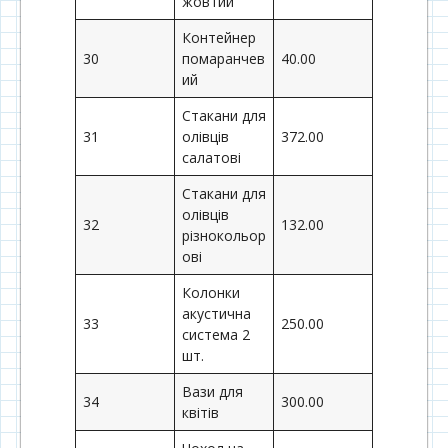
жовтий
Контейнер
30
помаранчев
40.00
ий
Стакани для
31
олівців
372.00
салатові
Стакани для
олівців
32
132.00
різнокольор
ові
Колонки
акустична
33
250.00
система 2
шт.
Вази для
34
300.00
квітів