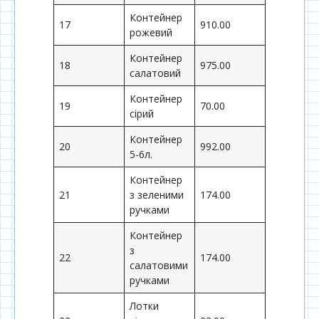
Контейнер
17
910.00
рожевий
Контейнер
18
975.00
салатовий
Контейнер
19
70.00
сірий
Контейнер
20
992.00
5-6л.
Контейнер
21
з зеленими
174.00
ручками
Контейнер
з
22
174.00
салатовими
ручками
Лотки