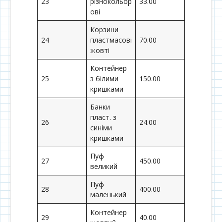
23
різнокольор
33.00
ові
Корзини
24
пластмасові
70.00
жовті
Контейнер
25
з білими
150.00
кришками
Банки
пласт. з
26
24.00
синіми
кришками
Пуф
27
450.00
великий
Пуф
28
400.00
маленький
Контейнер
29
40.00