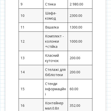
9
Стінка
2 980.00
Шафа-
10
2300.00
комод
11
Вішалка
1300.00
Комплект -
12
колонки
1000.00
+стійка
Класний
13
200.00
куточок
Стелажі для
14
200.00
бібліотеки
Стенди
15
інформаційн
60.00
і
Контейнер
16
352.00
мал.0.8л