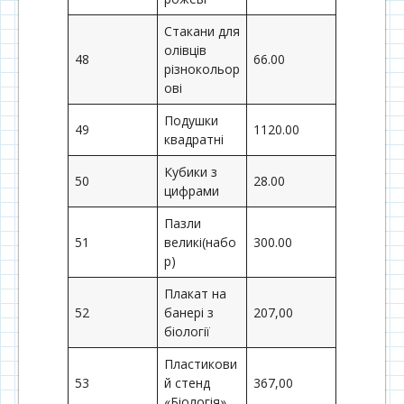
Стакани для
олівців
48
66.00
різнокольор
ові
Подушки
49
1120.00
квадратні
Кубики з
50
28.00
цифрами
Пазли
51
великі(набо
300.00
р)
Плакат на
52
банері з
207,00
біології
Пластикови
53
й стенд
367,00
«Біологія»