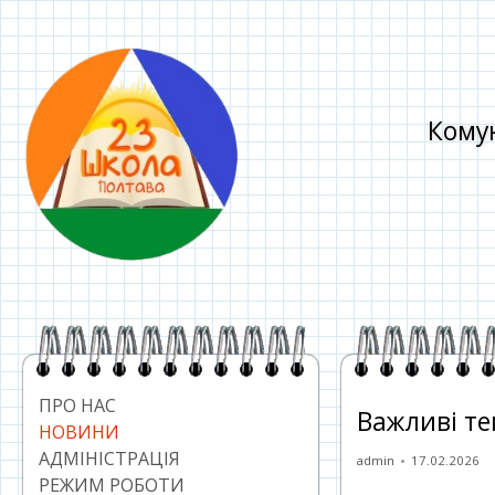
Перейти
до
контенту
Комун
Головний
сайдбар
ПРО НАС
Важливі т
НОВИНИ
АДМІНІСТРАЦІЯ
Автор
Опублікован
admin
17.02.2026
РЕЖИМ РОБОТИ