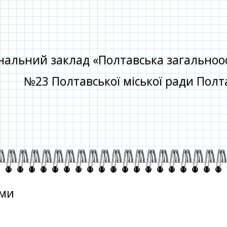
альний заклад «Полтавська загальноосві
№23 Полтавської міської ради Полта
еми
о