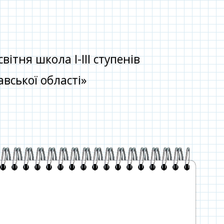
тня школа І-ІІІ ступенів
вської області»