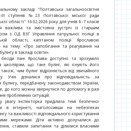
альному закладі "Полтавська загальноосвітня
-ІІІ ступенів №23 Полтавської міської ради
кої області" 16.02.2026 року для учнів 6–7 класів
ся важлива та змістовна зустріч із старшим
ором з ОД ВЗГ Управління патрульної поліції в
ькій області, капітаном поліції Ярославою
 на тему: «Про запобігання та реагування на
булінгу в закладі освіти».
 бесіди пані Ярослава доступно та зрозуміло
а школярам, що таке булінг, які існують його
 також, чим булінг відрізняється від звичайного
ту. Учні дізналися про відповідальність за
я булінгу, передбачену законодавством України,
е, до кого можна звернутися по допомогу в разі
ня проблемних ситуацій.
у увагу інспекторка приділила темі безпечної
ки в інтернеті, наголосивши на небезпеках
інгу та важливості відповідального користування
ними мережами. Діти активно долучалися до
ення, ставили запитання та ділилися власними