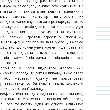
 щодо того, як підтримати однокласників і
и дружню атмосферу в класному колективі. Не
е згадати й про загальні правила поведінки у
ьному закладі. Інспектор наголосила на
сті дотримання внутрішнього розпорядку школи,
 спілкування, необхідності проявляти повагу до
в і однокласників, недопустимості використання
рної лексики, проявів агресивної поведінки,
тимість фізичного впливу на іншу особу. Окремо
креслено, що кожен учень має не лише права, а й
зки, отож дружня атмосфера в колективі
ь від взаємної підтримки та відповідальності
а свої дії.
 пройшла у формі відкритого діалогу. Учні
 корисні поради, як діяти у випадку, якщо стали
ми або жертвами булінгу: не замовчувати
у, звертатися до батьків, вчителів, шкільного
а чи адміністрації закладу.
 профілактичні заходи є надзвичайно важливими,
ни сприяють формуванню правової обізнаності,
дальності та поваги один до одного. Спільними
ми педагогів, батьків і правоохоронців ми