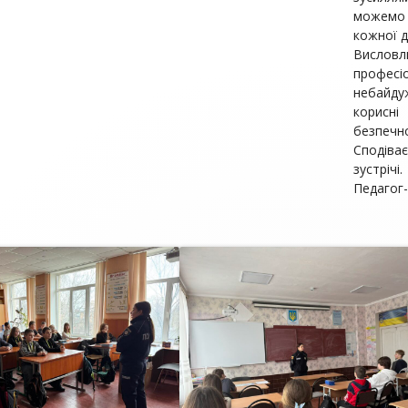
можемо 
кожної д
Висловл
профес
небайду
корисн
безпеч
Сподіва
зустрічі.
Педагог