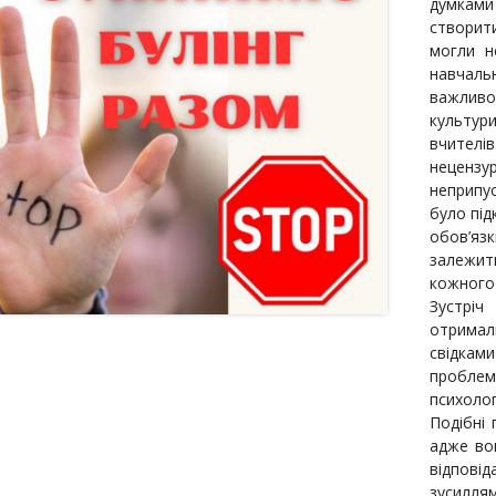
думками
створит
могли н
навчал
важливо
культури
вчителі
нецензу
неприпус
було під
обов’я
залежит
кожного з
Зустріч
отримали
свідка
проблем
психолог
Подібні
адже во
відпові
зусилля