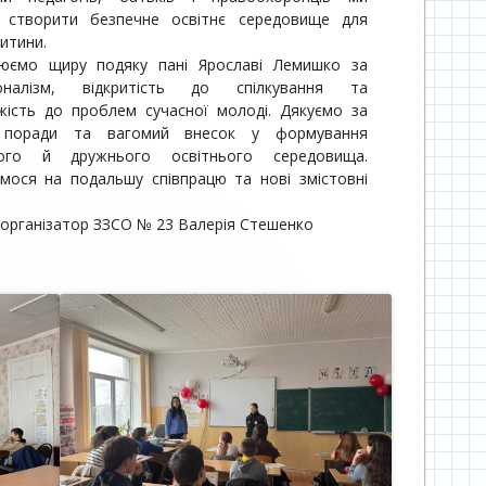
створити безпечне освітнє середовище для
итини.
юємо щиру подяку пані Ярославі Лемишко за
іоналізм, відкритість до спілкування та
жість до проблем сучасної молоді. Дякуємо за
і поради та вагомий внесок у формування
ного й дружнього освітнього середовища.
ємося на подальшу співпрацю та нові змістовні
-організатор ЗЗСО № 23 Валерія Стешенко