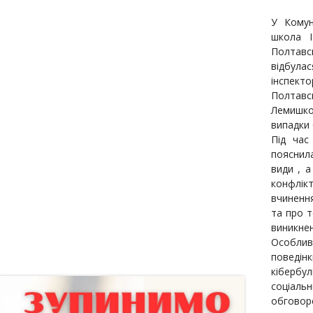
У Комун
школа І
Полтавсь
відбула
інспект
Полтавс
Лемишко
випадки 
Під час
пояснил
види , а
конфлік
вчиненн
та про т
виникнен
Особлив
поведін
кібербул
соціаль
обговор