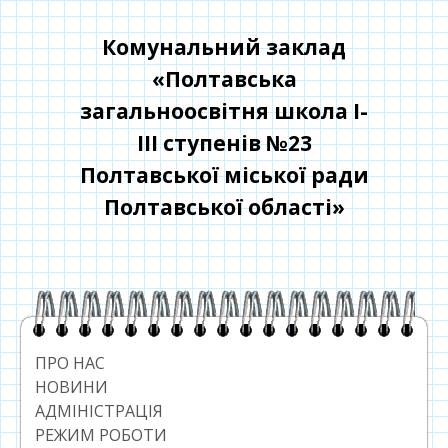
Перейти
до
Комунальний заклад
контенту
«Полтавська
загальноосвітня школа І-
ІІІ ступенів №23
Полтавської міської ради
Полтавської області»
Головний
сайдбар
ПРО НАС
НОВИНИ
АДМІНІСТРАЦІЯ
РЕЖИМ РОБОТИ