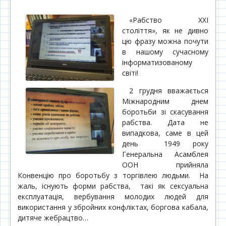
«Рабство ХХІ
століття», як не дивно
цю фразу можна почути
в нашому сучасному
інформатизованому
світі!
2 грудня вважається
Міжнародним днем
боротьби зі скасування
рабства. Дата не
випадкова, саме в цей
день 1949 року
Генеральна Асамблея
ООН прийняла
Конвенцію про боротьбу з торгівлею людьми. На
жаль, існують форми рабства, такі як сексуальна
експлуатація, вербування молодих людей для
використання у збройних конфліктах, боргова кабала,
дитяче жебрацтво…