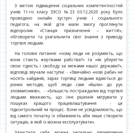
З метою підвищення соціальних компетентностей
учнів 11-го класу ЗЗСО №23 03.12.2020 року було
проведено онлайн зустріч учнів і соціального
педагога, на якій діти мали змогу проглянути
відеоролик «Станція призначення – життя!»,
обговорити та узагальнити свої знання з приводу
торгівлі людьми.
На головні питання: «чому люди не розуміють, що
вони стають жертвами рабства?» та «як уберегти
свою гідність і свободу за межами нашої держави?»,
відповіді звучали наступні: - «Звичайно «нові раби» не
носять кайданів, зараз торгівці людьми вдаються до
різних методів, щоб люди самі «йшли» до рук
зловмисників», - «Більшість постраждалих від торгівлі
людьми вважають, що їхнє рішення мігрувати у
пошуках кращого працевлаштування - це
підконтрольний їм процес. Вони не усвідомлюють, що
від самого початку їх обманюють аби лише створити
ситуацію, в якій їх можна експлуатувати».
Захистити себе можна ретельно перевіряючи