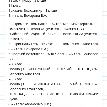
Теслюк Тимур - 3 місце.
11 клас:
Брижань Володимир - 1 місце
Вчитель: Бочарова В.А.
Отримали номінацію "Акторська майстерність" -
Омельченко Вероніка. (Вчитель Євженко І. В.)
"Найкращий художній опис" - Вовк Ольга.(Вчитель
Євженко І. В.)
" Оригінальність стилю" - Домненко Анастасія
(Вчитель Бочарова В.А.)
" Творчий потенціал" - Аня Чован (Вчитель Бочарова
В.А.)
7-А клас
Номінація «ПОТУЖНИЙ ТВОРЧИЙ ПОТЕНЦІАЛ»-
Власенко Анастасія.
7-Б клас:
Номінація «ВИКОНАВСЬКА МАЙСТЕРНІСТЬ»-
Горовенко Станіслав,
НОМІНАЦІЯ «ЕКСПРЕСИВНІСТЬ ВИКОНАННЯ»-Кіт
Руслан
(Вчитель: Авраменко Н.В.)