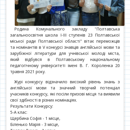
Родина Комунального закладу "Полтавська
загальноосвітня школа І-ІІІ ступенів 23 Полтавської
міської ради Полтавської області" вітає переможців
та номінантів в V конкурсі знавців англійської мови та
зарубіжної літератури для учнівської молоді міста,
який відбувся в Полтавському національному
педагогічному університеті імені В. Г. Короленка 20
травня 2021 року.
Журі конкурсу відзначило високий рівень знань з
англійської мови та значний творчий потенціал
учасників конкурсу, які посіли призові місця та виявили
свої здібності в різних номінаціях.
Результати Конкурсу:
5-А клас:
Щербина Софія - 1 місце,
Біленько Марія - 3 місце,