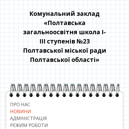
Перейти
до
Комунальний заклад
контенту
«Полтавська
загальноосвітня школа І-
ІІІ ступенів №23
Полтавської міської ради
Полтавської області»
Головний
сайдбар
ПРО НАС
НОВИНИ
АДМІНІСТРАЦІЯ
РЕЖИМ РОБОТИ