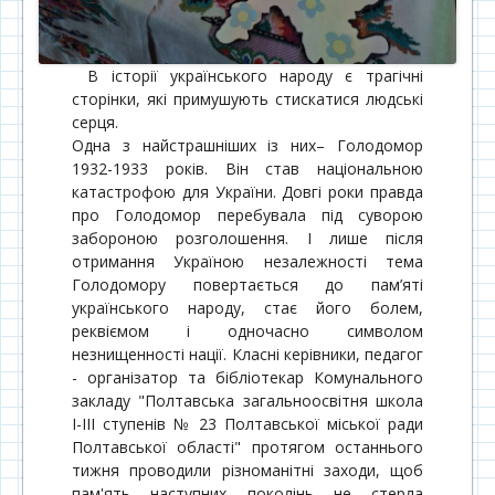
В історії українського народу є трагічні
сторінки, які примушують стискатися людські
серця.
Одна з найстрашніших із них– Голодомор
1932-1933 років. Він став національною
катастрофою для України. Довгі роки правда
про Голодомор перебувала під суворою
забороною розголошення. І лише після
отримання Україною незалежності тема
Голодомору повертається до пам’яті
українського народу, стає його болем,
реквіємом і одночасно символом
незнищенності нації. Класні керівники, педагог
- організатор та бібліотекар Комунального
закладу "Полтавська загальноосвітня школа
І-ІІІ ступенів № 23 Полтавської міської ради
Полтавської області" протягом останнього
тижня проводили різноманітні заходи, щоб
пам'ять наступних поколінь не стерла