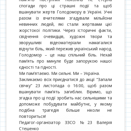
спогади про ці страшні події та щоб
вшанувати жертв Голодомору в Україні. Учні
разом із вчителями згадували мільйони
невинних людей, які стали жертвами цієї
жорстокої політики. Через історичні факти,
свідчення очевидців, художні твори та
зворушливі відеоматеріали намагалися
відчути біль, який пережив український народ.
Голодомор – це наш спільний біль. Нехай
пам’ять про минуле буде запорукою нашої
єдності та гідності.
Ми пам’ятаємо. Ми сильні. Ми – Україна.
Закликаємо всіх приєднатися до акції “Запали
свічку” 23 листопада о 16:00, щоб разом
вшанувати пам’ять загиблих. Віримо, що
згадка про ці події зробить нас сильнішими та
допоможе побудувати майбутнє, у якому
подібна трагедія більше ніколи не
повториться!
Педагог-організатор ЗЗСО №23 Валерія
Стешенко