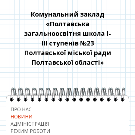
Перейти
до
Комунальний заклад
контенту
«Полтавська
загальноосвітня школа І-
ІІІ ступенів №23
Полтавської міської ради
Полтавської області»
Головний
сайдбар
ПРО НАС
НОВИНИ
АДМІНІСТРАЦІЯ
РЕЖИМ РОБОТИ