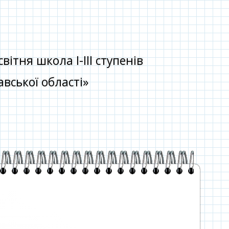
тня школа І-ІІІ ступенів
вської області»