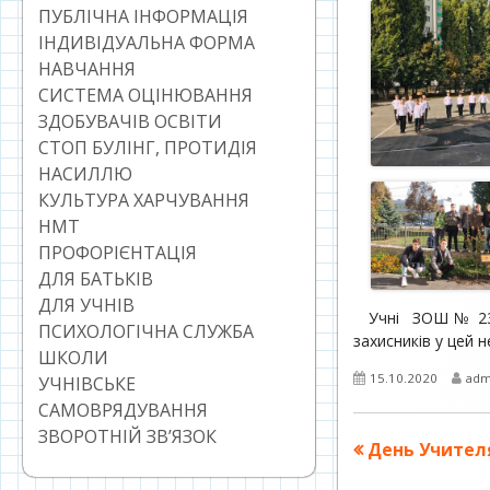
ПУБЛІЧНА ІНФОРМАЦІЯ
ІНДИВІДУАЛЬНА ФОРМА
НАВЧАННЯ
СИСТЕМА ОЦІНЮВАННЯ
ЗДОБУВАЧІВ ОСВІТИ
СТОП БУЛІНГ, ПРОТИДІЯ
НАСИЛЛЮ
КУЛЬТУРА ХАРЧУВАННЯ
НМТ
ПРОФОРІЄНТАЦІЯ
ДЛЯ БАТЬКІВ
ДЛЯ УЧНІВ
Учні ЗОШ № 23
ПСИХОЛОГІЧНА СЛУЖБА
захисників у цей н
ШКОЛИ
Опубліковано
Авт
15.10.2020
adm
УЧНІВСЬКЕ
САМОВРЯДУВАННЯ
ЗВОРОТНІЙ ЗВ’ЯЗОК
Навігація
Попередня
День Учител
стаття:
записів