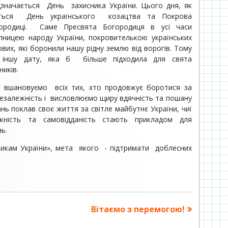
значається День захисника України. Цього дня, як
ується День українського козацтва та Покрова
ородиці. Саме Пресвята Богородиця в усі часи
пницею народу України, покровителькою українських
ових, які боронили нашу рідну землю від ворогів. Тому
 іншу дату, яка б більше підходила для свята
ників.
вшановуємо всіх тих, хто продовжує боротися за
езалежність і висловлюємо щиру вдячність та пошану
ань поклав своє життя за світле майбутнє України, чиї
мужність та самовідданість стають прикладом для
ь.
кам України», мета якого - підтримати доблесних
Наступна
Вітаємо з перемогою!
стаття: