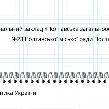
альний заклад «Полтавська загальноосві
№23 Полтавської міської ради Полта
ника України
о