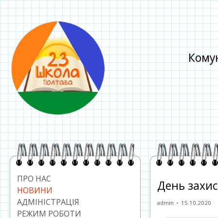
Перейти
до
контенту
Комун
Головний
сайдбар
ПРО НАС
День захис
НОВИНИ
АДМІНІСТРАЦІЯ
Автор
Опублікован
admin
15.10.2020
РЕЖИМ РОБОТИ