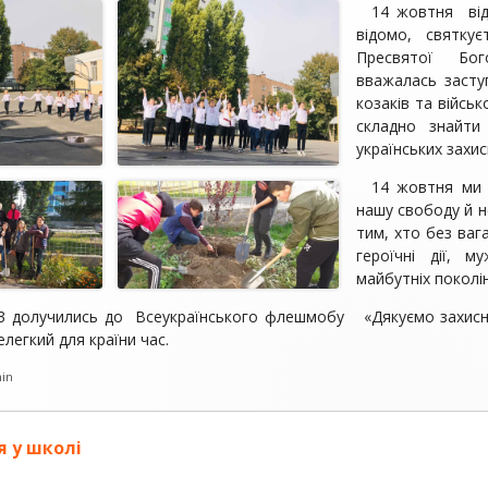
14 жовтня від
відомо, святк
Пресвятої Бог
вважалась засту
козаків та військ
складно знайти
українських захис
14 жовтня ми 
нашу свободу й н
тим, хто без ваг
героїчні дії, 
майбутніх поколін
 долучились до Всеукраїнського флешмобу «Дякуємо захисни
елегкий для країни час.
ор
in
я у школі