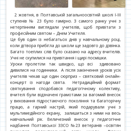
2 жовтня, в Полтавській загальноосвітній школі І-ІІІ
ступенів № 23 було гамірно. З самого ранку учні з
нетерпінням виглядали учителів, щоб привітати з
професійним святом – Днем Учителя.
Це був один із небагатьох днів у навчальному році,
коли дітвора прибігла до школи ще задовго до дзвінка.
Багато тоеплих слів було сказано на адресу вчителів.
Учні не скупилися на привітання і щирі посмішки.
Уроки пролетіли так швидко, що всі здивовано
дивилися на годинники. А після закінчення уроків усіх
учителів чекав ще один сюрприз – святковий онлайн-
концерт із нагоди свята. Нетрадиційний формат
святкування сподобався педагогічному колективу,
вчителі були відзначені грамотами за вагомий внесок
у виховання підростаючого покоління та багаторічну
працю, а гарний настрій, який подарували учні з
мультимедійного екрану, залишиться з ними на весь
навчальний рік. Величезний внесок у педагогічне
надбання Полтавської ЗЗСО №23 ветеранів –освітян