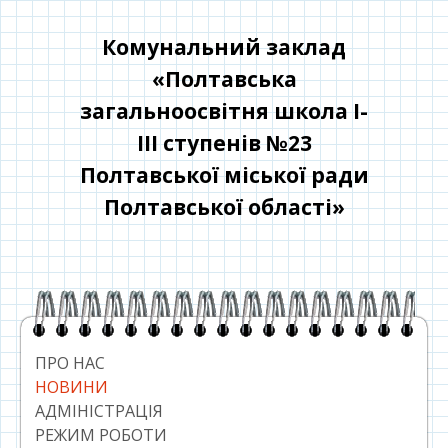
Перейти
до
Комунальний заклад
контенту
«Полтавська
загальноосвітня школа І-
ІІІ ступенів №23
Полтавської міської ради
Полтавської області»
Головний
сайдбар
ПРО НАС
НОВИНИ
АДМІНІСТРАЦІЯ
РЕЖИМ РОБОТИ