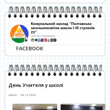
FACEBOOK
День Учителя у школі
Автор
Опубліковано
admin
06.10.2020