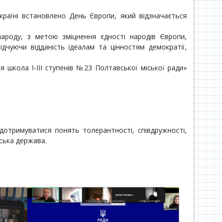
раїні встановлено День Європи, який відзначається
народу, з метою зміцнення єдності народів Європи,
дчуючи відданість ідеалам та цінностям демократії,
 школа І-ІІІ ступенів №23 Полтавської міської ради»
отримуватися понять толерантності, співдружності,
йська держава.