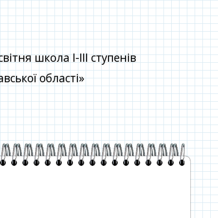
тня школа І-ІІІ ступенів
вської області»