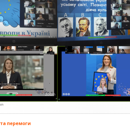
ор
in
 та перемоги