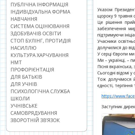
ПУБЛІЧНА ІНФОРМАЦІЯ
Указом Президент
ІНДИВІДУАЛЬНА ФОРМА
щороку 9 травня 
НАВЧАННЯ
Це рішення прийн
СИСТЕМА ОЦІНЮВАННЯ
забезпечення мир
ЗДОБУВАЧІВ ОСВІТИ
підтримуючи ініці
СТОП БУЛІНГ, ПРОТИДІЯ
Учасники освітнь
НАСИЛЛЮ
долучилися до ві
У серці Європи ми
КУЛЬТУРА ХАРЧУВАННЯ
Ми – українці, – 
НМТ
Пісня вкраїнська, 
ПРОФОРІЄНТАЦІЯ
Сьогодні відомі у с
ДЛЯ БАТЬКІВ
Тож долучімося й
ДЛЯ УЧНІВ
єдності, терпіння
ПСИХОЛОГІЧНА СЛУЖБА
https://www.fac
ШКОЛИ
УЧНІВСЬКЕ
Заступник дире
САМОВРЯДУВАННЯ
ЗВОРОТНІЙ ЗВ’ЯЗОК