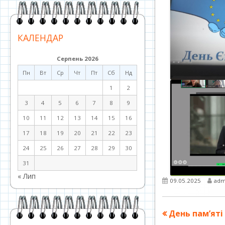
КАЛЕНДАР
Серпень 2026
Пн
Вт
Ср
Чт
Пт
Сб
Нд
1
2
3
4
5
6
7
8
9
10
11
12
13
14
15
16
17
18
19
20
21
22
23
24
25
26
27
28
29
30
31
« Лип
Опубліковано
Авт
09.05.2025
adm
Навігація
Попередня
День пам’яті