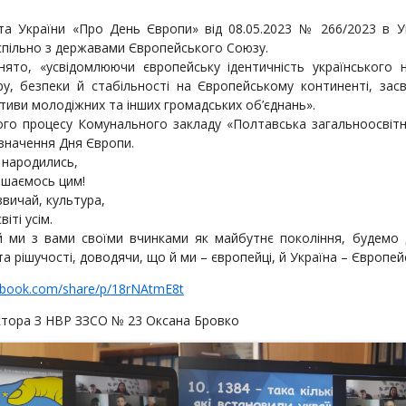
а України «Про День Європи» від 08.05.2023 № 266/2023 в Ук
спільно з державами Європейського Союзу.
ято, «усвідомлюючи європейську ідентичність українського 
у, безпеки й стабільності на Європейському континенті, засві
ативи молодіжних та інших громадських об’єднань».
ого процесу Комунального закладу «Полтавська загальноосвітня
дзначення Дня Європи.
 народились,
пишаємось цим!
звичай, культура,
віті усім.
 ми з вами своїми вчинками як майбутнє покоління, будемо д
 та рішучості, доводячи, що й ми – європейці, й Україна – Європе
ebook.com/share/p/18rNAtmE8t
ктора З НВР ЗЗСО № 23 Оксана Бровко