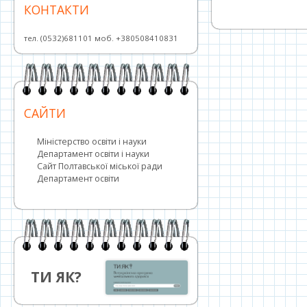
стаття:
записів
КОНТАКТИ
тел. (0532)681101 моб. +380508410831
САЙТИ
Міністерство освіти і науки
Департамент освіти і науки
Сайт Полтавської міської ради
Департамент освіти
ТИ ЯК?