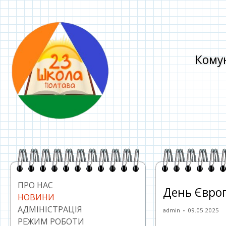
Перейти
до
контенту
Комун
Головний
сайдбар
ПРО НАС
День Євро
НОВИНИ
АДМІНІСТРАЦІЯ
Автор
Опублікован
admin
09.05.2025
РЕЖИМ РОБОТИ