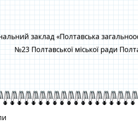
альний заклад «Полтавська загальноосві
№23 Полтавської міської ради Полта
пи
о