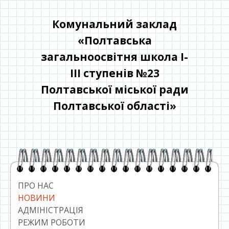
Перейти
до
Комунальний заклад
контенту
«Полтавська
загальноосвітня школа І-
ІІІ ступенів №23
Полтавської міської ради
Полтавської області»
Головний
сайдбар
ПРО НАС
НОВИНИ
АДМІНІСТРАЦІЯ
РЕЖИМ РОБОТИ