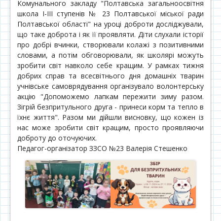
Комунального закладу "Полтавська загальноосвітня
школа І-ІІІ ступенів № 23 Полтавської міської ради
Полтавської області" на уроці доброти досліджували,
що таке доброта і як її проявляти. Діти слухали історії
про добрі вчинки, створювали колажі з позитивними
словами, а потім обговорювали, як школярі можуть
зробити світ навколо себе кращим. У рамках тижня
добрих справ та всесвітнього дня домашніх тварин
учнівське самоврядування організувало волонтерську
акцію "Допоможемо лапкам пережити зиму разом.
Зігрій безпритульного друга - принеси корм та тепло в
їхнє життя". Разом ми дійшли висновку, що кожен із
нас може зробити світ кращим, просто проявляючи
доброту до оточуючих.
Педагог-організатор ЗЗСО №23 Валерія Стешенко