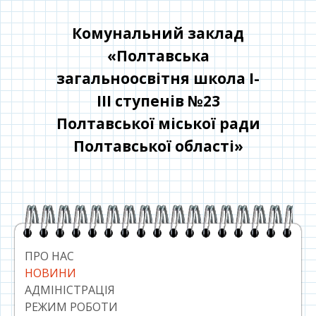
Перейти
до
Комунальний заклад
контенту
«Полтавська
загальноосвітня школа І-
ІІІ ступенів №23
Полтавської міської ради
Полтавської області»
Головний
сайдбар
ПРО НАС
НОВИНИ
АДМІНІСТРАЦІЯ
РЕЖИМ РОБОТИ