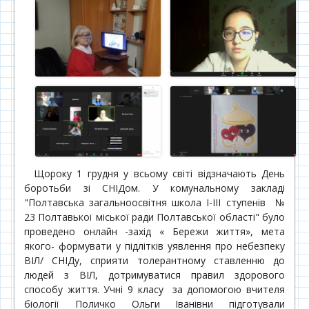
Щороку 1 грудня у всьому світі відзначають День
боротьби зі СНІДом. У комунальному закладі
"Полтавська загальноосвітня школа I-III ступенів №
23 Полтавької міської ради Полтавської області" було
проведено онлайн -захід « Бережи життя», мета
якого- формувати у підлітків уявлення про небезпеку
ВІЛ/ СНІДу, сприяти толерантному ставленню до
людей з ВІЛ, дотримуватися правил здорового
способу життя. Учні 9 класу за допомогою вчителя
біології Поличко Ольги Іванівни підготували