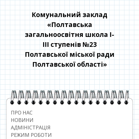
Перейти
до
Комунальний заклад
контенту
«Полтавська
загальноосвітня школа І-
ІІІ ступенів №23
Полтавської міської ради
Полтавської області»
Головний
сайдбар
ПРО НАС
НОВИНИ
АДМІНІСТРАЦІЯ
РЕЖИМ РОБОТИ