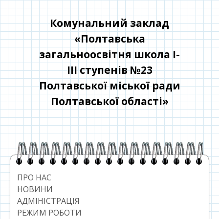
Перейти
до
Комунальний заклад
контенту
«Полтавська
загальноосвітня школа І-
ІІІ ступенів №23
Полтавської міської ради
Полтавської області»
Головний
сайдбар
ПРО НАС
НОВИНИ
АДМІНІСТРАЦІЯ
РЕЖИМ РОБОТИ