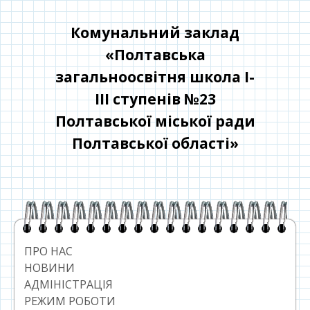
Перейти
до
Комунальний заклад
контенту
«Полтавська
загальноосвітня школа І-
ІІІ ступенів №23
Полтавської міської ради
Полтавської області»
Головний
сайдбар
ПРО НАС
НОВИНИ
АДМІНІСТРАЦІЯ
РЕЖИМ РОБОТИ