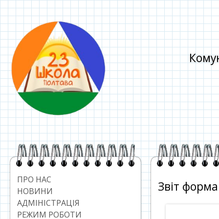
Перейти
до
контенту
Комун
Головний
сайдбар
ПРО НАС
Звіт форма
НОВИНИ
АДМІНІСТРАЦІЯ
РЕЖИМ РОБОТИ