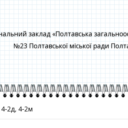
альний заклад «Полтавська загальноосві
№23 Полтавської міської ради Полта
 4-2д, 4-2м