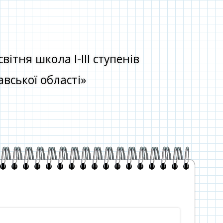
тня школа І-ІІІ ступенів
вської області»