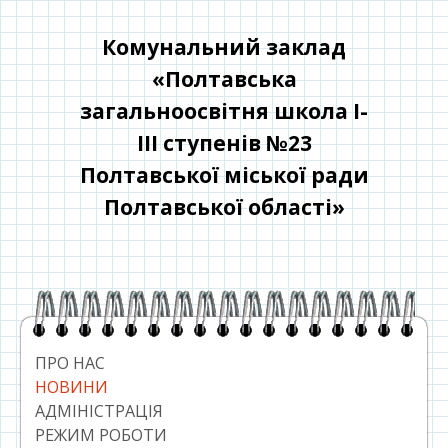
Перейти
до
Комунальний заклад
контенту
«Полтавська
загальноосвітня школа І-
ІІІ ступенів №23
Полтавської міської ради
Полтавської області»
Головний
сайдбар
ПРО НАС
НОВИНИ
АДМІНІСТРАЦІЯ
РЕЖИМ РОБОТИ