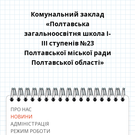
Перейти
до
Комунальний заклад
контенту
«Полтавська
загальноосвітня школа І-
ІІІ ступенів №23
Полтавської міської ради
Полтавської області»
Головний
сайдбар
ПРО НАС
НОВИНИ
АДМІНІСТРАЦІЯ
РЕЖИМ РОБОТИ