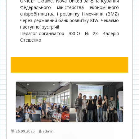
UNICEF Ukraine, Nova United за фінансування
Федерального міністерства економічного
співробітництва і розвитку Німеччини (BMZ)
через державний банк розвитку KfW. Чекаємо
наступної зустрічі!
Педагог-організатор ЗЗСО №23 Валерія
Стешенко
Опубліковано
Автор
26.09.2025
admin