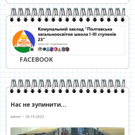
FACEBOOK
Нас не зупинити…
Автор
Опубліковано
admin
26.10.2023