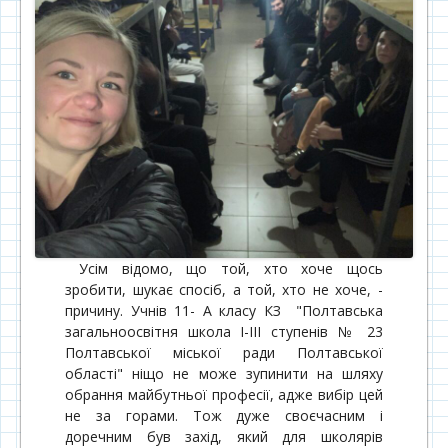
Усім відомо, що той, хто хоче щось
зробити, шукає спосіб, а той, хто не хоче, -
причину. Учнів 11- А класу КЗ "Полтавська
загальноосвітня школа І-ІІІ ступенів № 23
Полтавської міської ради Полтавської
області" ніщо не може зупинити на шляху
обрання майбутньої професії, адже вибір цей
не за горами. Тож дуже своєчасним і
доречним був захід, який для школярів