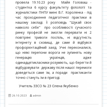
провела 19.10.23 року Майя Головаш -
студентка 6 курсу факультету філології та
журналістики ПНПУ імені В.Г. Короленка - під
час проходження педагогічної практики в
нашому закладі. Її розповідь "Шукай своє
навколо себе" про особливості сучасного
ринку професій не змогли перервати ні 2
повітряні тривоги поспіль, ні відсутність
інтернету в сховищі, де саме й відбувся
профорієнтаційний захід. Учні переконалися,
що ніякі перепони ворога не зупинять нову
генерацію українців, адже
одинадцятикласники розуміють, що берегти й
відбудовувати державу після нашої перемоги
доведеться саме їм, а поради практиканти
точно стануть їм в пригоді.
Учитель ЗЗСО № 23 Олена Якубенко
Опубліковано
Автор
26.10.2023
admin