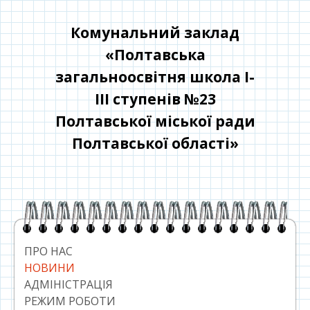
Перейти
до
Комунальний заклад
контенту
«Полтавська
загальноосвітня школа І-
ІІІ ступенів №23
Полтавської міської ради
Полтавської області»
Головний
сайдбар
ПРО НАС
НОВИНИ
АДМІНІСТРАЦІЯ
РЕЖИМ РОБОТИ