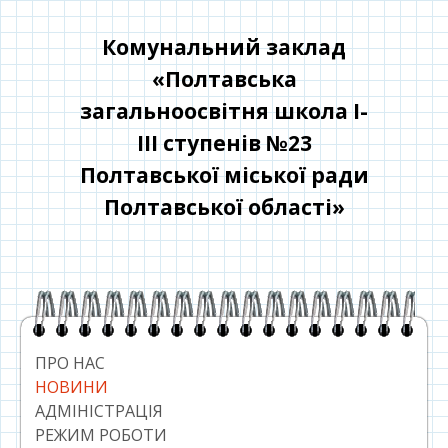
Перейти
до
Комунальний заклад
контенту
«Полтавська
загальноосвітня школа І-
ІІІ ступенів №23
Полтавської міської ради
Полтавської області»
Головний
сайдбар
ПРО НАС
НОВИНИ
АДМІНІСТРАЦІЯ
РЕЖИМ РОБОТИ