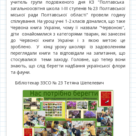
учитель групи подовженого дня КЗ "Полтавська
загальноосвітня школа I-III ступенів №23 Полтавської
міської ради Полтавської області" провели годину
спілкування. На уроці учні 1-2 класів дізналися, що таке
Червона книга України, чому її назвали "Червоною",
діти ознайомилися з категоріями тварин, які занесені
до Червоної книги України і з якою метою це
зроблено. У кінці уроку школярі із задоволенням
переглядали книги та відповідали на запитання, що
стосувалися теми заходу. Головне, що тепер вони
знають, що слід берегти надбання української флори
та фауни.
Бібліотекар ЗЗСО № 23 Тетяна Шепелевич