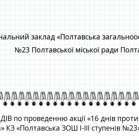
альний заклад «Полтавська загальноосві
№23 Полтавської міської ради Полта
ІВ по проведенню акції «16 днів прот
» КЗ «Полтавська ЗОШ І-ІІІ ступенів №23
о