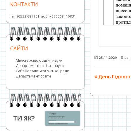
КОНТАКТИ
тел. (0532)681101 моб. +380508410831
САЙТИ
Опубліковано
Авт
25.11.2020
adm
Міністерство освіти і науки
Департамент освіти і науки
Сайт Полтавської міської ради
Навігація
Попередня
День Гідност
Департамент освіти
стаття:
записів
ТИ ЯК?