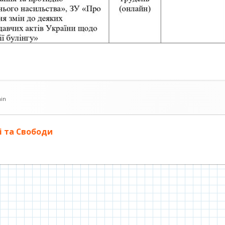
ор
in
і та Свободи