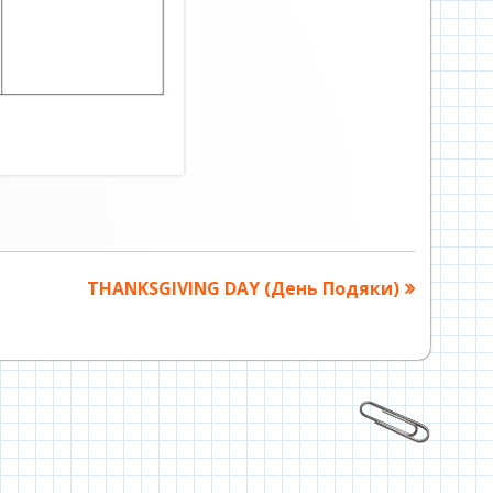
Наступна
THANKSGIVING DAY (День Подяки)
стаття: