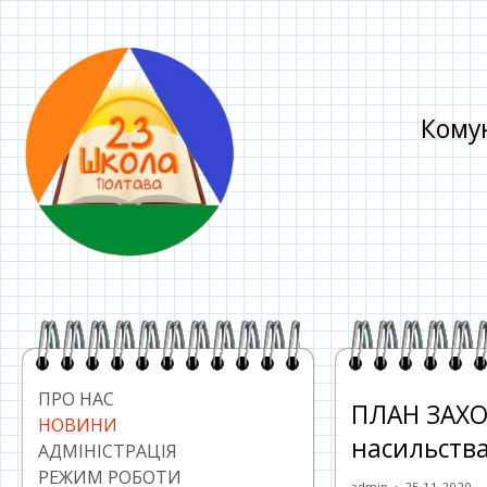
Перейти
до
контенту
Комун
Головний
сайдбар
ПРО НАС
ПЛАН ЗАХОД
НОВИНИ
насильства
АДМІНІСТРАЦІЯ
РЕЖИМ РОБОТИ
Автор
Опублікован
admin
25.11.2020