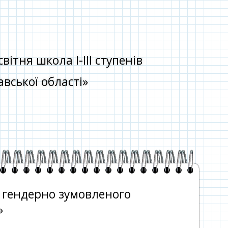
тня школа І-ІІІ ступенів
вської області»
и гендерно зумовленого
»