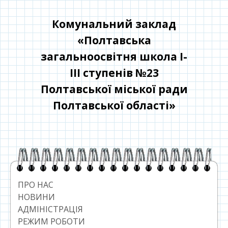
Перейти
до
Комунальний заклад
контенту
«Полтавська
загальноосвітня школа І-
ІІІ ступенів №23
Полтавської міської ради
Полтавської області»
Головний
сайдбар
ПРО НАС
НОВИНИ
АДМІНІСТРАЦІЯ
РЕЖИМ РОБОТИ