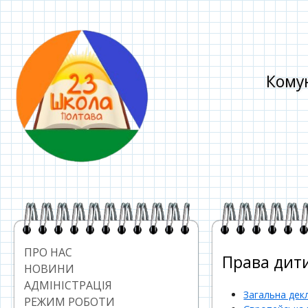
Перейти
до
контенту
Комун
Головний
сайдбар
ПРО НАС
Права дит
НОВИНИ
АДМІНІСТРАЦІЯ
Загальна дек
РЕЖИМ РОБОТИ