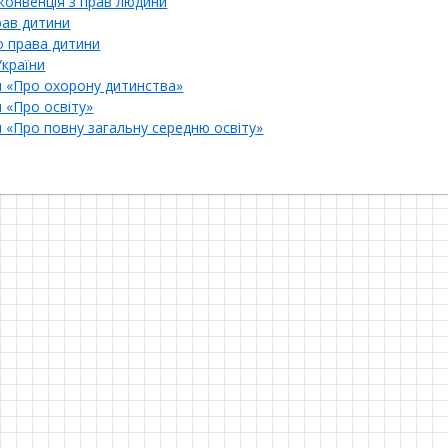
конвенція з прав людини
рав дитини
о права дитини
України
и «Про охорону дитинства»
 «Про освіту»
и «Про повну загальну середню освіту»