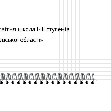
тня школа І-ІІІ ступенів
вської області»