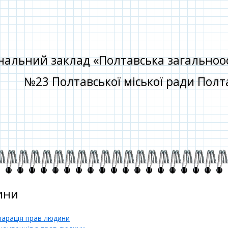
альний заклад «Полтавська загальноосві
№23 Полтавської міської ради Полта
ини
ларація прав людини