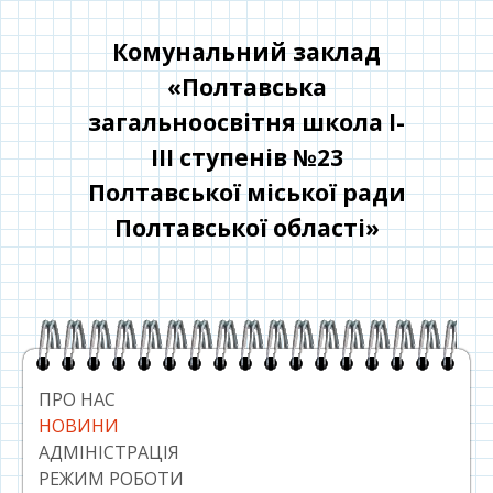
Перейти
до
Комунальний заклад
контенту
«Полтавська
загальноосвітня школа І-
ІІІ ступенів №23
Полтавської міської ради
Полтавської області»
Головний
сайдбар
ПРО НАС
НОВИНИ
АДМІНІСТРАЦІЯ
РЕЖИМ РОБОТИ