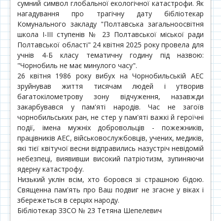
сумний символ глобальної екологічної катастрофи. Як
нагадування про трагічну дату бібліотекар
Комунального закладу "Полтавська загальноосвітня
школа I-III ступенів № 23 Полтавської міської ради
Полтавської області" 24 квітня 2025 року провела для
учнів 4-Б класу тематичну годину під назвою:
"Чорнобиль не має минулого часу".
26 квітня 1986 року вибух на Чорнобильській АЕС
зруйнував життя тисячам людей і утворив
багатокілометрову зону відчуження, назавжди
закарбувався у пам'яті народів. Час не загоїв
чорнобильських ран, не стер у пам'яті важкі й героїчні
події, імена мужніх добровольців - пожежників,
працівників АЕС, військовослужбовців, учених, медиків,
які тієї квітучої весни відправились назустріч невідомій
небезпеці, виявивши високий патріотизм, зупиняючи
ядерну катастрофу.
Низький уклін всім, хто боровся зі страшною бідою.
Священна пам'ять про Ваш подвиг не згасне у віках і
збережеться в серцях народу.
Бібліотекар ЗЗСО № 23 Тетяна Шепелевич