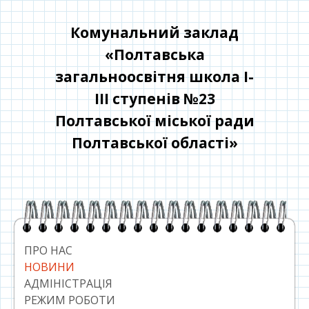
Перейти
до
Комунальний заклад
контенту
«Полтавська
загальноосвітня школа І-
ІІІ ступенів №23
Полтавської міської ради
Полтавської області»
Головний
сайдбар
ПРО НАС
НОВИНИ
АДМІНІСТРАЦІЯ
РЕЖИМ РОБОТИ