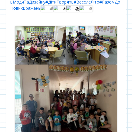
ьМодиТаДизайну
#ДітиТворять
#ВеселеЛіто
#РазомДо
НовихВражень