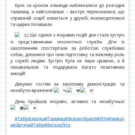
Крок за кроком команди наближалися до розгадки
таємниці, а найголовніше – вкотре переконалися, що
справжній скарб ховається у дружбі, взаємодопомозі
та щирих посмішках.
Ще однією з яскравих подій дня стала зустріч
із представниками кінологічної служби. Діти із
захопленням спостерігали за роботою службових
собак, дізналися про їхню підготовку та важливу роль
у службі людям. Зустріч була не лише цікавою, а й
пізнавальною та подарувала багато позитивних
емоцій!
Дякуємо гостям за захопливу демонстрацію та
незабутні враження!
День пройшов яскраво, активно та незабутньо!
#ТабірБджілка
#ТаємниціМедовоїКраплі
#ЛітніКанікул
и
#ДитячийТабір
#ВеселеЛіто