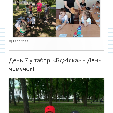
Опубліковано
19.06.2026
День 7 у таборі «Бджілка» – День
чомучок!