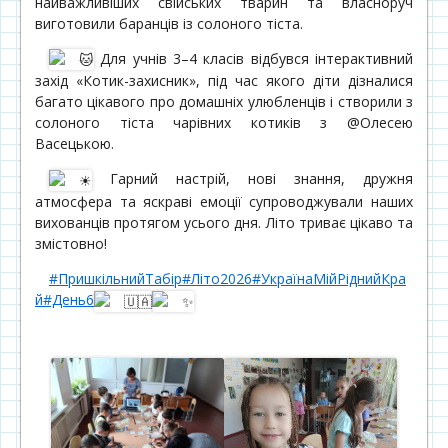
найважливіших свійських тварин та власноруч
виготовили баранців із солоного тіста.
Для учнів 3–4 класів відбувся інтерактивний
захід «Котик-захисник», під час якого діти дізналися
багато цікавого про домашніх улюбленців і створили з
солоного тіста чарівних котиків з @Олесею
Васецькою.
Гарний настрій, нові знання, дружня
атмосфера та яскраві емоції супроводжували наших
вихованців протягом усього дня. Літо триває цікаво та
змістовно!
#ПришкільнийТабір
#Літо2026
#УкраїнаМійРіднийКра
й
#День6