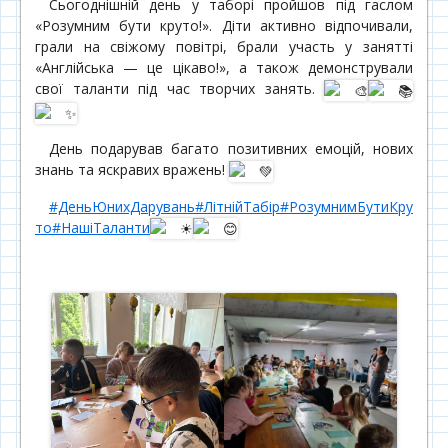
Сьогоднішній день у таборі пройшов під гаслом
«Розумним бути круто!». Діти активно відпочивали,
грали на свіжому повітрі, брали участь у занятті
«Англійська — це цікаво!», а також демонстрували
свої таланти під час творчих занять.
День подарував багато позитивних емоцій, нових
знань та яскравих вражень!
#ДеньЮнихДарувань
#ЛітнійТабір
#РозумнимБутиКру
то
#НашіТаланти