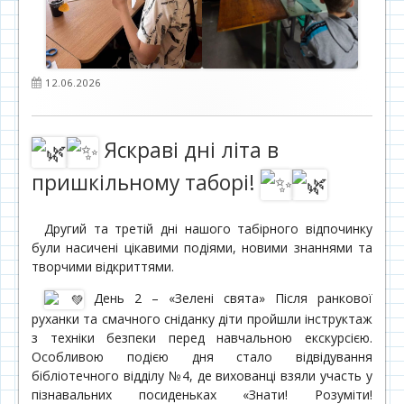
Опубліковано
12.06.2026
Яскраві дні літа в
пришкільному таборі!
Другий та третій дні нашого табірного відпочинку
були насичені цікавими подіями, новими знаннями та
творчими відкриттями.
День 2 – «Зелені свята» Після ранкової
руханки та смачного сніданку діти пройшли інструктаж
з техніки безпеки перед навчальною екскурсією.
Особливою подією дня стало відвідування
бібліотечного відділу №4, де вихованці взяли участь у
пізнавальних посиденьках «Знати! Розуміти!