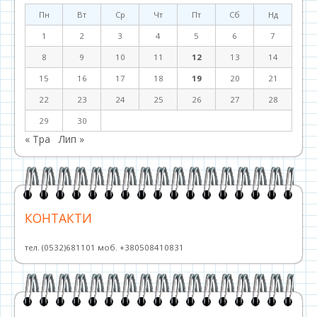
Пн
Вт
Ср
Чт
Пт
Сб
Нд
1
2
3
4
5
6
7
8
9
10
11
12
13
14
15
16
17
18
19
20
21
22
23
24
25
26
27
28
29
30
« Тра
Лип »
КОНТАКТИ
тел. (0532)681101 моб. +380508410831