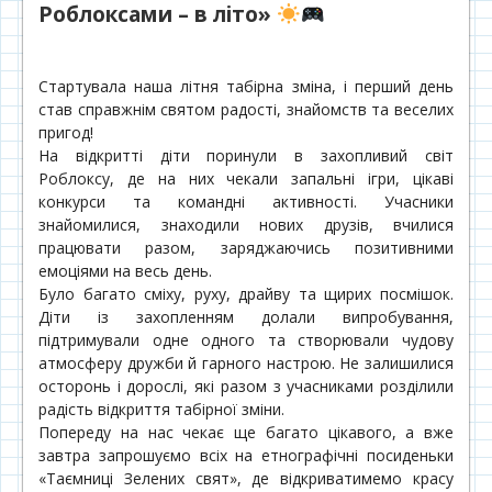
Роблоксами – в літо»
Стартувала наша літня табірна зміна, і перший день
став справжнім святом радості, знайомств та веселих
пригод!
На відкритті діти поринули в захопливий світ
Роблоксу, де на них чекали запальні ігри, цікаві
конкурси та командні активності. Учасники
знайомилися, знаходили нових друзів, вчилися
працювати разом, заряджаючись позитивними
емоціями на весь день.
Було багато сміху, руху, драйву та щирих посмішок.
Діти із захопленням долали випробування,
підтримували одне одного та створювали чудову
атмосферу дружби й гарного настрою. Не залишилися
осторонь і дорослі, які разом з учасниками розділили
радість відкриття табірної зміни.
Попереду на нас чекає ще багато цікавого, а вже
завтра запрошуємо всіх на етнографічні посиденьки
«Таємниці Зелених свят», де відкриватимемо красу