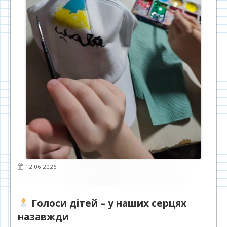
Опубліковано
12.06.2026
Голоси дітей – у наших серцях
назавжди