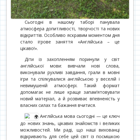
Сьогодні в нашому таборі панувала
атмосфера допитливості, творчості та нових
відкриттів. Особливо яскравим моментом дня
стало ігрове заняття «Англійська – це
цікаво!».
Діти із захопленням поринули у світ
англійської мови: вивчали нові слова,
виконували рухливі завдання, грали в мовні
ігри та спілкувалися англійською у веселій і
невимушеній атмосфері. Такий формат
допомагає не лише краще запам’ятовувати
новий матеріал, а й розвиває впевненість у
власних силах та бажання вчитися.
Англійська мова сьогодні — це ключ
до нових знань, цікавих знайомств і великих
можливостей. Ми раді, що наші вихованці
відкривають для себе цей світ із посмішкою