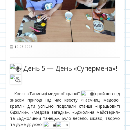
Опубліковано
19.06.2026
День 5 — День «Супермена»!
Квест «Таємниці медової краплі"
пройшов під
знаком пригод! Під час квесту «Таємниці медової
краплі» діти успішно подолали станції «Працьовиті
бджілки», «Медова загадка», «Бджолина майстерня»
та «Бджолиний танець». Було весело, цікаво, творчо
та дуже дружно!