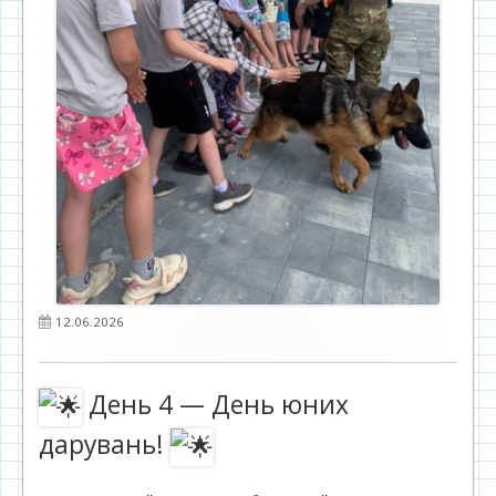
Опубліковано
12.06.2026
День 4 — День юних
дарувань!