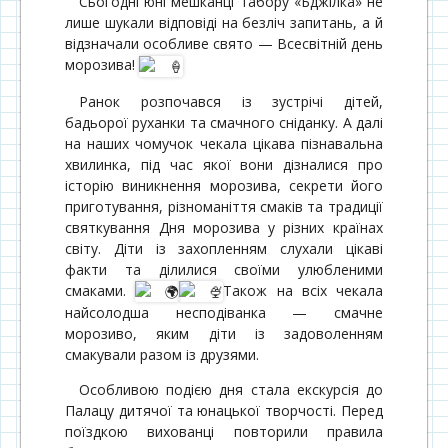
Сьогодні юні мешканці табору «Бджілка» не
лише шукали відповіді на безліч запитань, а й
відзначали особливе свято — Всесвітній день
морозива!
Ранок розпочався із зустрічі дітей,
бадьорої руханки та смачного сніданку. А далі
на наших чомучок чекала цікава пізнавальна
хвилинка, під час якої вони дізналися про
історію виникнення морозива, секрети його
приготування, різноманіття смаків та традиції
святкування Дня морозива у різних країнах
світу. Діти із захопленням слухали цікаві
факти та ділилися своїми улюбленими
смаками.
Також на всіх чекала
найсолодша несподіванка — смачне
морозиво, яким діти із задоволенням
смакували разом із друзями.
Особливою подією дня стала екскурсія до
Палацу дитячої та юнацької творчості. Перед
поїздкою вихованці повторили правила