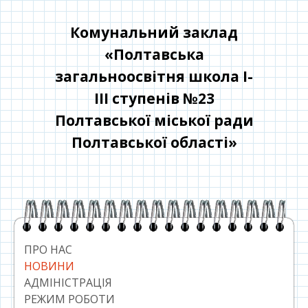
Перейти
до
Комунальний заклад
контенту
«Полтавська
загальноосвітня школа І-
ІІІ ступенів №23
Полтавської міської ради
Полтавської області»
Головний
сайдбар
ПРО НАС
НОВИНИ
АДМІНІСТРАЦІЯ
РЕЖИМ РОБОТИ