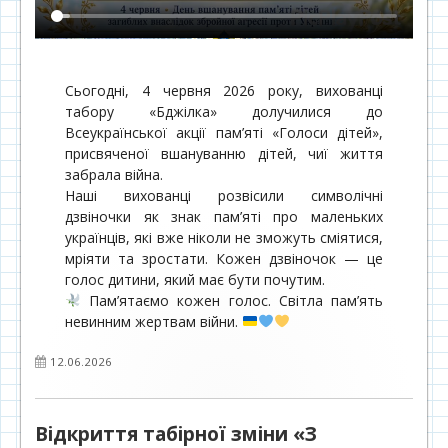
Сьогодні, 4 червня 2026 року, вихованці
табору «Бджілка» долучилися до
Всеукраїнської акції пам’яті «Голоси дітей»,
присвяченої вшануванню дітей, чиї життя
забрала війна.
Наші вихованці розвісили символічні
дзвіночки як знак пам’яті про маленьких
українців, які вже ніколи не зможуть сміятися,
мріяти та зростати. Кожен дзвіночок — це
голос дитини, який має бути почутим.
Пам’ятаємо кожен голос. Світла пам’ять
невинним жертвам війни.
Опубліковано
12.06.2026
Відкриття табірної зміни «З