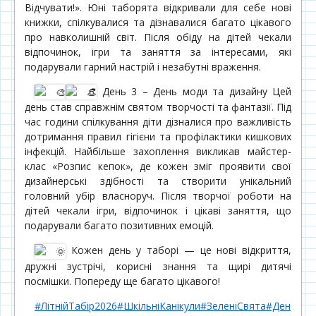
Відчувати!». Юні таборята відкривали для себе нові
книжки, спілкувалися та дізнавалися багато цікавого
про навколишній світ. Після обіду на дітей чекали
відпочинок, ігри та заняття за інтересами, які
подарували гарний настрій і незабутні враження.
День 3 – День моди та дизайну Цей
день став справжнім святом творчості та фантазії. Під
час години спілкування діти дізналися про важливість
дотримання правил гігієни та профілактики кишкових
інфекцій. Найбільше захоплення викликав майстер-
клас «Розпис кепок», де кожен зміг проявити свої
дизайнерські здібності та створити унікальний
головний убір власноруч. Після творчої роботи на
дітей чекали ігри, відпочинок і цікаві заняття, що
подарували багато позитивних емоцій.
Кожен день у таборі — це нові відкриття,
дружні зустрічі, корисні знання та щирі дитячі
посмішки. Попереду ще багато цікавого!
#ЛітнійТабір2026
#ШкільніКанікули
#ЗеленіСвята
#Ден