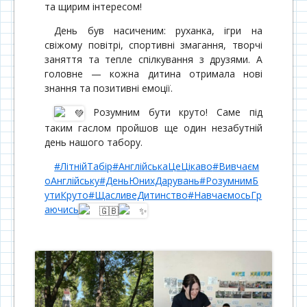
та щирим інтересом!
День був насиченим: руханка, ігри на
свіжому повітрі, спортивні змагання, творчі
заняття та тепле спілкування з друзями. А
головне — кожна дитина отримала нові
знання та позитивні емоції.
Розумним бути круто! Саме під
таким гаслом пройшов ще один незабутній
день нашого табору.
#ЛітнійТабір
#АнглійськаЦеЦікаво
#Вивчаєм
оАнглійську
#ДеньЮнихДарувань
#РозумнимБ
утиКруто
#ЩасливеДитинство
#НавчаємосьГр
аючись