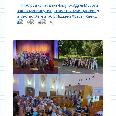
#ТабірБджілка
#ДеньЧомучок
#ДеньМорози
ва
#РозумнимБутиКруто
#Літо2026
#ЩасливеД
итинство
#ЛітнійТабір
#Бджілка
#ВеселіКанікул
и