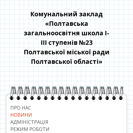
Перейти
до
Комунальний заклад
контенту
«Полтавська
загальноосвітня школа І-
ІІІ ступенів №23
Полтавської міської ради
Полтавської області»
Головний
сайдбар
ПРО НАС
НОВИНИ
АДМІНІСТРАЦІЯ
РЕЖИМ РОБОТИ