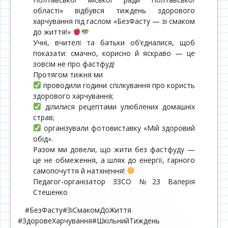
області» відбувся тиждень здорового
харчування під гаслом «БезФасту — зі смаком
до життя!»
Учні, вчителі та батьки об’єдналися, щоб
показати: смачно, корисно й яскраво — це
зовсім не про фастфуд!
Протягом тижня ми
проводили години спілкування про користь
здорового харчування;
ділилися рецептами улюблених домашніх
страв;
організували фотовиставку «Мій здоровий
обід».
Разом ми довели, що жити без фастфуду —
це не обмеження, а шлях до енергії, гарного
самопочуття й натхнення!
Педагог-організатор ЗЗСО №23 Валерія
Стешенко
#БезФасту#ЗіСмакомДоЖиття
#ЗдоровеХарчування#ШкільнийТиждень