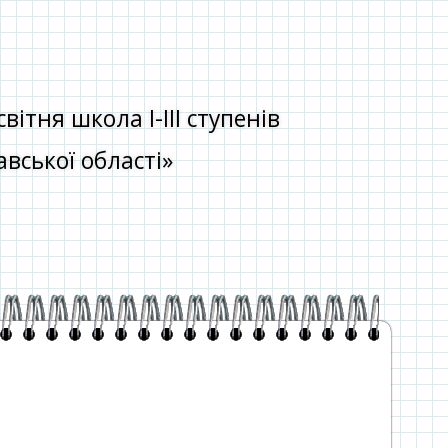
тня школа І-ІІІ ступенів
вської області»