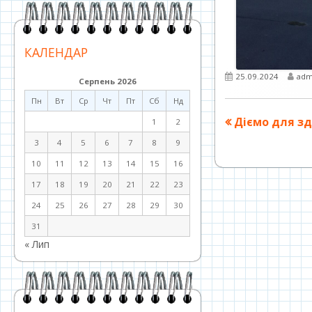
КАЛЕНДАР
Опубліковано
Авт
25.09.2024
adm
Серпень 2026
Пн
Вт
Ср
Чт
Пт
Сб
Нд
Навігація
Попередня
Діємо для зд
1
2
стаття:
записів
3
4
5
6
7
8
9
10
11
12
13
14
15
16
17
18
19
20
21
22
23
24
25
26
27
28
29
30
31
« Лип