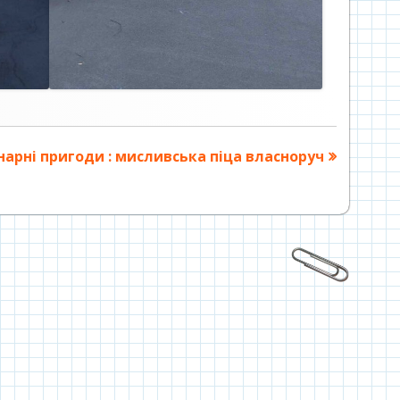
упна
нарні пригоди : мисливська піца власноруч
тя: