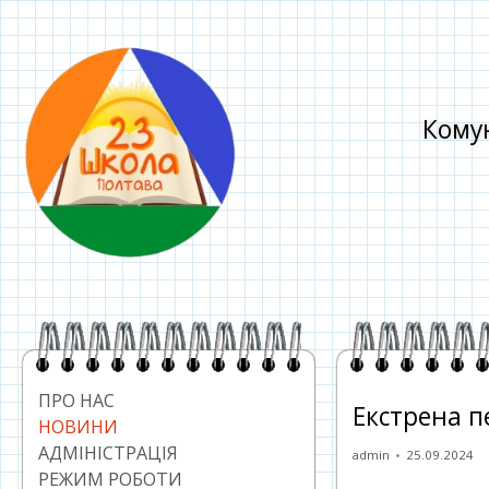
Перейти
до
контенту
Комун
Головний
сайдбар
ПРО НАС
Екстрена п
НОВИНИ
АДМІНІСТРАЦІЯ
Автор
Опублікован
admin
25.09.2024
РЕЖИМ РОБОТИ