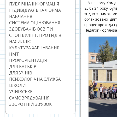
У нашому Комуна
ПУБЛІЧНА ІНФОРМАЦІЯ
25.09.24 року бул
ІНДИВІДУАЛЬНА ФОРМА
згідно з вимогам
НАВЧАННЯ
організовано дія
СИСТЕМА ОЦІНЮВАННЯ
процес проходив 
ЗДОБУВАЧІВ ОСВІТИ
Педагог - органі
СТОП БУЛІНГ, ПРОТИДІЯ
НАСИЛЛЮ
КУЛЬТУРА ХАРЧУВАННЯ
НМТ
ПРОФОРІЄНТАЦІЯ
ДЛЯ БАТЬКІВ
ДЛЯ УЧНІВ
ПСИХОЛОГІЧНА СЛУЖБА
ШКОЛИ
УЧНІВСЬКЕ
САМОВРЯДУВАННЯ
ЗВОРОТНІЙ ЗВ’ЯЗОК