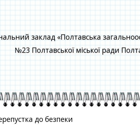
альний заклад «Полтавська загальноосві
№23 Полтавської міської ради Полта
ерепустка до безпеки
о