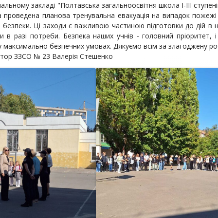
льному закладі "Полтавська загальноосвітня школа І-ІІІ ступені
а проведена планова тренувальна евакуація на випадок пожежі .
и безпеки. Ці заходи є важливою частиною підготовки до дій в
ти в разі потреби. Безпека наших учнів - головний пріоритет
у максимально безпечних умовах. Дякуємо всім за злагоджену ро
затор ЗЗСО № 23 Валерія Стешенко