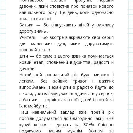
дзвоник, який сповістив про початок нового
навчального року. Це день, коли одночасно
хвилюються всі.
Батьки — бо відпускають дітей у важливу
дорогу знань .
Учителі — бо вкотре відкривають свої серця
для маленьких душ, яким даруватимуть
знання й тепло.
Діти — бо саме з цього дзвінка починається
новий етап, сповнений відкриттів, радості й
дружби.
Нехай цей навчальний рік буде мирним і
легким, без зайвих тривог і важких
випробувань. Нехай діти з радістю йдуть до
школи, учителі відчувають вдячність у серцях,
а батьки — гордість за своїх дітей і спокій за
їхнє майбутнє.
Наш навчальний заклад вже третій рік
поспіль долучається до благодійної акції «Не
купуй квітку – донать на ЗСУ!» Спільно
подякуємо нашим мужнім Воїнам за