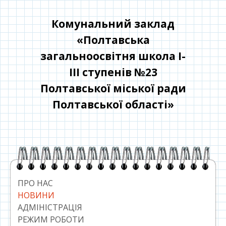
Перейти
до
Комунальний заклад
контенту
«Полтавська
загальноосвітня школа І-
ІІІ ступенів №23
Полтавської міської ради
Полтавської області»
Головний
сайдбар
ПРО НАС
НОВИНИ
АДМІНІСТРАЦІЯ
РЕЖИМ РОБОТИ