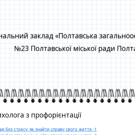
альний заклад «Полтавська загальноосві
№23 Полтавської міської ради Полта
холога з профорієнтації
я без стресу: як знайти справу свого життя -1