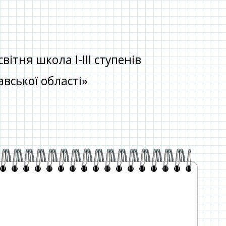
тня школа І-ІІІ ступенів
вської області»