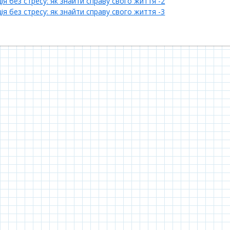
я без стресу: як знайти справу свого життя -2
я без стресу: як знайти справу свого життя -3