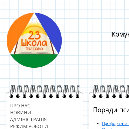
Перейти
до
контенту
Комун
Головний
сайдбар
ПРО НАС
Поради пси
НОВИНИ
АДМІНІСТРАЦІЯ
Профорієнтаці
РЕЖИМ РОБОТИ