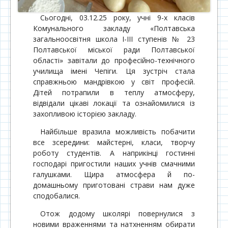
Сьогодні, 03.12.25 року, учні 9-х класів
Комунального закладу «Полтавська
загальноосвітня школа І-ІІІ ступенів № 23
Полтавської міської ради Полтавської
області» завітали до професійно-технічного
училища імені Чепіги. Ця зустріч стала
справжньою мандрівкою у світ професій.
Дітей потрапили в теплу атмосферу,
відвідали цікаві локації та ознайомилися із
захопливою історією закладу.
Найбільше вразила можливість побачити
все зсередини: майстерні, класи, творчу
роботу студентів. А наприкінці гостинні
господарі пригостили наших учнів смачними
галушками. Щира атмосфера й по-
домашньому приготовані страви нам дуже
сподобалися.
Отож додому школярі повернулися з
новими враженнями та натхненням обирати