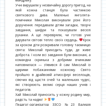
мандрівку.
Учні вирушили у незвичайну дорогу пригод, на
якій кожна станція була частинкою
святкового дива. Маленькі янголята-
помічники Миколая виконували різні його
доручення: передавали дітям загадки, творчі
завдання, шифри та показували веселі
руханки. А ще перевіряли, чи готові учні
дарувати світові тепло своїх сердець.
Крок
за кроком діти розкривали головну таємницю
свята: Миколай приходить туди, де живе
доброта. І коли всі завдання були виконані, а
командна скринька з добрими вчинками
наповнилася — з’явився й сам Миколай із
щирими побажаннями кожному. Свято
пройшло в драйвовій атмосфері веселощів,
сяючих від щастя очей та маленьких чудес,
які створюють великі серця наших учнів і
педагогів.
Хай Миколай приносить у кожну родину мир,
радість та надію!
Педагог-організатор ЗЗСО №23 Валерія