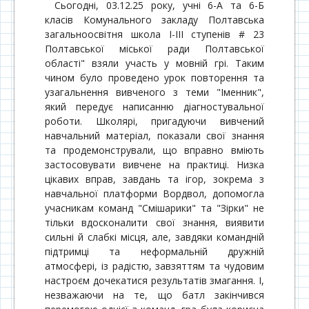
Сьогодні, 03.12.25 року, учні 6-А та 6-Б
класів Комунального закладу Полтавська
загальноосвітня школа І-ІІІ ступенів # 23
Полтавської міської ради Полтавської
області" взяли участь у мовній грі. Таким
чином було проведено урок повторення та
узагальнення вивченого з теми "Іменник",
який передує написанню діагностувальної
роботи. Школярі, пригадуючи вивчений
навчальний матеріал, показали свої знання
та продемонстрували, що вправно вміють
застосовувати вивчене на практиці. Низка
цікавих вправ, завдань та ігор, зокрема з
навчальної платформи Вордвол, допомогла
учасникам команд "Смішарики" та "Зірки" не
тільки вдосконалити свої знання, виявити
сильні й слабкі місця, але, завдяки командній
підтримці та неформальній дружній
атмосфері, із радістю, завзяттям та чудовим
настроєм дочекатися результатів змагання. І,
незважаючи на те, що батл закінчився