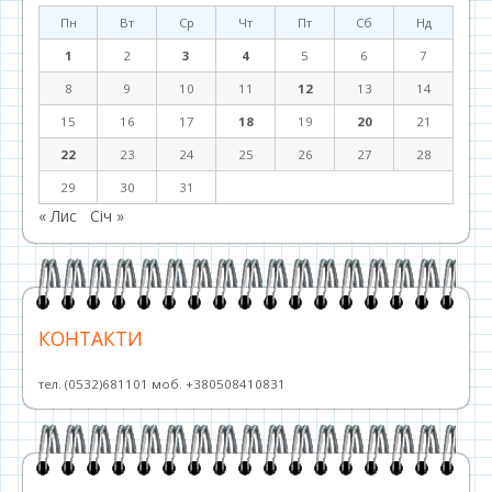
Пн
Вт
Ср
Чт
Пт
Сб
Нд
1
2
3
4
5
6
7
8
9
10
11
12
13
14
15
16
17
18
19
20
21
22
23
24
25
26
27
28
29
30
31
« Лис
Січ »
КОНТАКТИ
тел. (0532)681101 моб. +380508410831