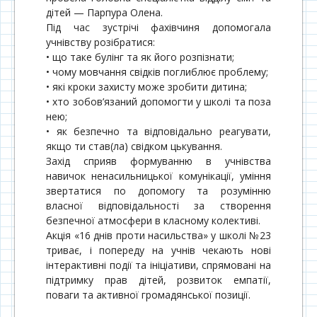
дітей — Парпура Олена.
Під час зустрічі фахівчиня допомогала
учнівству розібратися:
• що таке булінг та як його розпізнати;
• чому мовчання свідків поглиблює проблему;
• які кроки захисту може зробити дитина;
• хто зобов’язаний допомогти у школі та поза
нею;
• як безпечно та відповідально реагувати,
якщо ти став(ла) свідком цькування.
Захід сприяв формуванню в учнівства
навичок ненасильницької комунікації, уміння
звертатися по допомогу та розумінню
власної відповідальності за створення
безпечної атмосфери в класному колективі.
Акція «16 днів проти насильства» у школі №23
триває, і попереду на учнів чекають нові
інтерактивні події та ініціативи, спрямовані на
підтримку прав дітей, розвиток емпатії,
поваги та активної громадянської позиції.