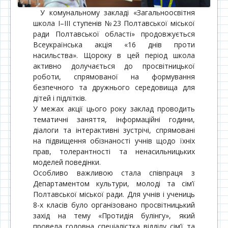
У комунальному закладі «Загальноосвітня
школа І–ІІІ ступенів №23 Полтавської міської
ради Полтавської області» продовжується
Всеукраїнська акція «16 днів проти
насильства». Щороку в цей період школа
активно долучається до просвітницької
роботи, спрямованої на формування
безпечного та дружнього середовища для
дітей і підлітків.
У межах акції цього року заклад проводить
тематичні заняття, інформаційні години,
діалоги та інтерактивні зустрічі, спрямовані
на підвищення обізнаності учнів щодо їхніх
прав, толерантності та ненасильницьких
моделей поведінки.
Особливо важливою стала співпраця з
Департаментом культури, молоді та сім’ї
Полтавської міської ради. Для учнів і учениць
8-х класів було організовано просвітницький
захід на тему «Протидія булінгу», який
провела головна спеціалістка відділу сім’ї та