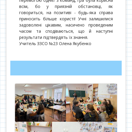
перемогою однієї з команд, гра була корисна
всім, бо у приязній обстановці, як
говориться, на позитиві - будь-яка справа
приносить більше користі! Учні залишилися
задоволені цікавим, насичено проведеним
часом та сподіваються, що й наступні
результати підтвердять їх знання.
Учитель ЗЗСО №23 Олена Якубенко