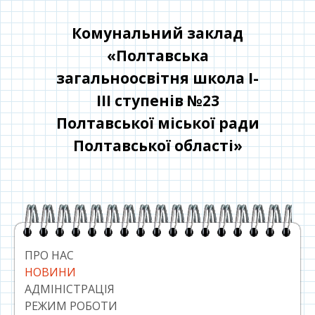
Перейти
до
Комунальний заклад
контенту
«Полтавська
загальноосвітня школа І-
ІІІ ступенів №23
Полтавської міської ради
Полтавської області»
Головний
сайдбар
ПРО НАС
НОВИНИ
АДМІНІСТРАЦІЯ
РЕЖИМ РОБОТИ