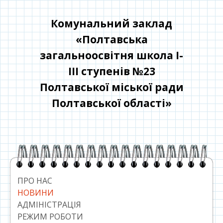
Перейти
до
Комунальний заклад
контенту
«Полтавська
загальноосвітня школа І-
ІІІ ступенів №23
Полтавської міської ради
Полтавської області»
Головний
сайдбар
ПРО НАС
НОВИНИ
АДМІНІСТРАЦІЯ
РЕЖИМ РОБОТИ