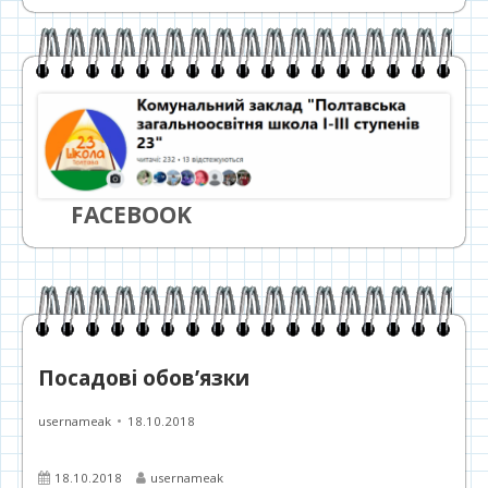
FACEBOOK
Посадові обов’язки
Автор
Опубліковано
usernameak
18.10.2018
Опубліковано
Автор
18.10.2018
usernameak