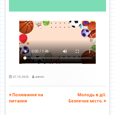
Опубліковано
Автор
07.10.2025
admin
Навігація
Попередня
Наступна
Полювання на
Молодь в дії.
стаття:
стаття:
питання
Безпечне місто.
записів