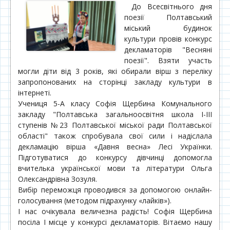
До Всесвітнього дня
поезії Полтавський
міський будинок
культури провів конкурс
декламаторів "Весняні
поезії". Взяти участь
могли діти від 3 років, які обирали вірш з переліку
запропонованих на сторінці закладу культури в
інтернеті.
Учениця 5-А класу Софія Щербина Комунального
закладу "Полтавська загальноосвітня школа І-ІІІ
ступенів №23 Полтавської міської ради Полтавської
області" також спробувала свої сили і надіслала
декламацію вірша «Давня весна» Лесі Українки.
Підготуватися до конкурсу дівчинці допомогла
вчителька української мови та літератури Ольга
Олександрівна Зозуля.
Вибір переможця проводився за допомогою онлайн-
голосування (методом підрахунку «лайків»).
І нас очікувала величезна радість! Софія Щербина
посіла І місце у конкурсі декламаторів. Вітаємо нашу