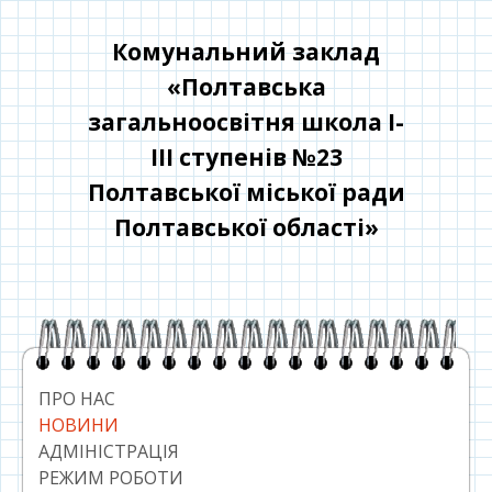
Перейти
до
Комунальний заклад
контенту
«Полтавська
загальноосвітня школа І-
ІІІ ступенів №23
Полтавської міської ради
Полтавської області»
Головний
сайдбар
ПРО НАС
НОВИНИ
АДМІНІСТРАЦІЯ
РЕЖИМ РОБОТИ