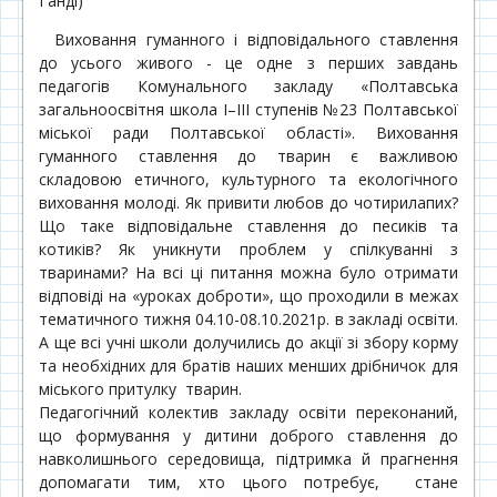
Ганді)
Виховання гуманного і відповідального ставлення
до усього живого - це одне з перших завдань
педагогів Комунального закладу «Полтавська
загальноосвітня школа І–ІІІ ступенів №23 Полтавської
міської ради Полтавської області». Виховання
гуманного ставлення до тварин є важливою
складовою етичного, культурного та екологічного
виховання молоді. Як привити любов до чотирилапих?
Що таке відповідальне ставлення до песиків та
котиків? Як уникнути проблем у спілкуванні з
тваринами? На всі ці питання можна було отримати
відповіді на «уроках доброти», що проходили в межах
тематичного тижня 04.10-08.10.2021р. в закладі освіти.
А ще всі учні школи долучились до акції зі збору корму
та необхідних для братів наших менших дрібничок для
міського притулку тварин.
Педагогічний колектив закладу освіти переконаний,
що формування у дитини доброго ставлення до
навколишнього середовища, підтримка й прагнення
допомагати тим, хто цього потребує, стане