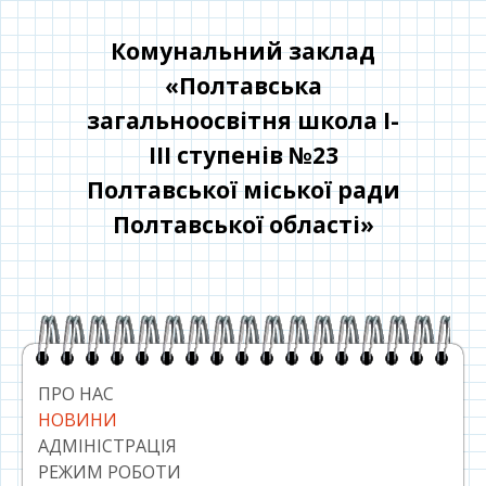
Перейти
до
Комунальний заклад
контенту
«Полтавська
загальноосвітня школа І-
ІІІ ступенів №23
Полтавської міської ради
Полтавської області»
Головний
сайдбар
ПРО НАС
НОВИНИ
АДМІНІСТРАЦІЯ
РЕЖИМ РОБОТИ