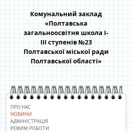
Перейти
до
Комунальний заклад
контенту
«Полтавська
загальноосвітня школа І-
ІІІ ступенів №23
Полтавської міської ради
Полтавської області»
Головний
сайдбар
ПРО НАС
НОВИНИ
АДМІНІСТРАЦІЯ
РЕЖИМ РОБОТИ