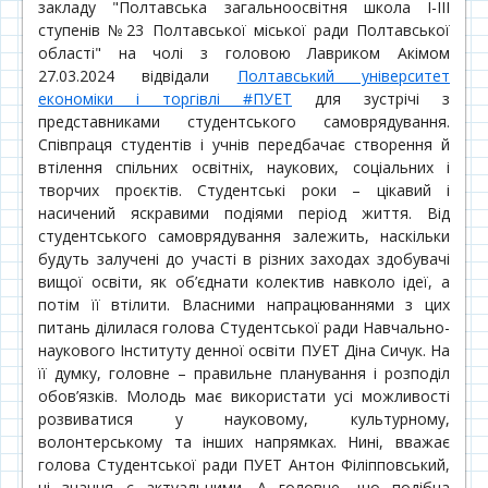
закладу "Полтавська загальноосвітня школа І-ІІІ
ступенів №23 Полтавської міської ради Полтавської
області" на чолі з головою Лавриком Акімом
27.03.2024 відвідали
Полтавський університет
економіки і торгівлі #ПУЕТ
для зустрічі з
представниками студентського самоврядування.
Співпраця студентів і учнів передбачає створення й
втілення спільних освітніх, наукових, соціальних і
творчих проєктів. Студентські роки – цікавий і
насичений
яскравими подіями період життя. Від
студентського самоврядування залежить, наскільки
будуть залучені до участі в різних заходах здобувачі
вищої освіти, як об’єднати колектив навколо ідеї, а
потім її втілити. Власними напрацюваннями з цих
питань ділилася голова Студентської ради Навчально-
наукового Інституту денної освіти ПУЕТ Діна Сичук. На
її думку, головне – правильне планування і розподіл
обов’язків. Молодь має використати усі можливості
розвиватися у науковому, культурному,
волонтерському та інших напрямках. Нині, вважає
голова Студентської ради ПУЕТ Антон Філіпповський,
ці знання є актуальними. А головне, що подібна