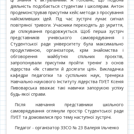
діяльність подобається студентам і школярам. Антон
продемонстрував присутнім кейс-методи з просування
найсміливіших ідей. Під час зустрічі лунає сигнал
повітряної тривоги. Учасники переходять до укриття,
де спілкування продовжується. Щоб перша зустріч
представників учнівського самоврядування і
Студентської ради університету була максимально
продуктивною, організатори, крім знайомства і
обговорення майбутніх спільних проєктів,
запропонували присутнім пройти тренінг з основ
лідерства «Як ставити й досягати цілі». Викладачка
кафедри педагогіки та суспільних наук, тренерка
Навчально-наукового Інституту лідерства ПУЕТ Ксенія
Пивоварська вважає такі навички запорукою успіху
будь-якої справи.
Після навчання представники шкільного
самоврядування оглянули простір Студентської ради
ПУЕТ та домовилися про тему наступної зустрічі.
Педагог - організатор ЗЗСО № 23 Валерія Ільченко